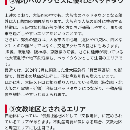
②都心へのアクセスに優れたベッドタウ
ン
上述のとおり、大阪府の中でも、大阪市のベッドタウンとなる郊
外は人口増加の傾向があります。大阪府で人気の郊外に共通する
特徴は、大阪市など都心部で働く方たちが通勤しやすく、また週
末を過ごしやすいエリアだということです。
さらに、郊外の魅力は、大阪市の中心地（北区や中央区、西区な
ど）との距離だけではなく、交通アクセスの良さにもあります。
JR線、阪急線、阪神線、京阪線の沿線、さらに延伸が続いている
北大阪急行や地下鉄沿線も、ベッドタウンとして注目のエリアで
す。
最近では、2024年3月に開業した北大阪急行「箕面萱野駅」の影
響で、箕面市の地価が上昇し、不動産取引数も増えています。
ほかにも、大阪メトロと相互乗り入れしている私鉄（阪急線・北
大阪急行電鉄・近鉄）沿線はベッドタウンにつながり、不動産需
要を維持しやすいと考えられます。
③文教地区とされるエリア
自治体によっては、特別用途地区として「文教地区」に定められ
ているエリアがあります。不動産需要が気になる場合、文教地区
と周辺エリアにも注目です。