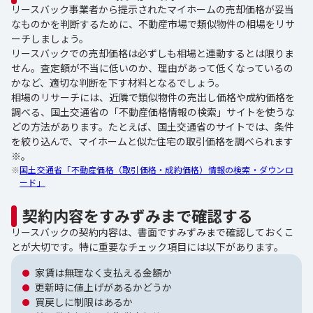
リースバック事業者から提示されたマイホームの売却価格が妥当
なものかを判断するために、不動産市場で類似物件の相場をリサ
ーチしましょう。
リースバックでの売却価格は必ずしも相場と連動するとは限りま
せん。査定額が不当に低いのか、理由があって低くなっているの
かなど、適切な判断を下す材料となるでしょう。
相場のリサーチには、近隣で類似物件の売出し価格や成約価格を
調べる、国土交通省の「不動産価格情報の検索」サイトを使うな
どの方法があります。たとえば、国土交通省のサイトでは、条件
を絞り込んで、マイホームと似た住宅の取引価格を調べられます
※。
※
国土交通省「不動産価格（取引価格・成約価格）情報の検索・ダウンロ
ード」
契約内容をすみずみまで確認する
リースバックの契約内容は、書面ですみずみまで確認しておくこ
とが大切です。特に重要なチェック項目には以下があります。
家賃は無理なく支払える金額か
更新時に値上げがあるかどうか
買戻しに制限はあるか