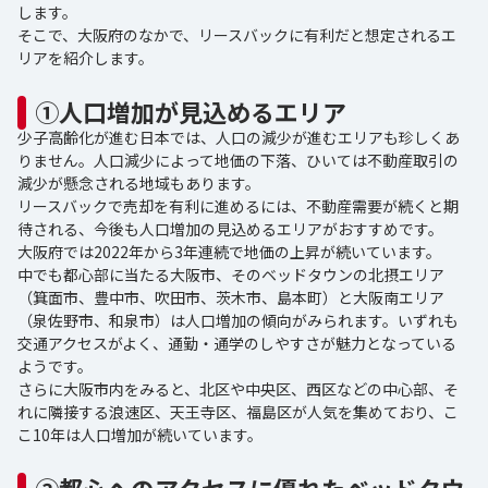
します。
そこで、大阪府のなかで、リースバックに有利だと想定されるエ
リアを紹介します。
①人口増加が見込めるエリア
少子高齢化が進む日本では、人口の減少が進むエリアも珍しくあ
りません。人口減少によって地価の下落、ひいては不動産取引の
減少が懸念される地域もあります。
リースバックで売却を有利に進めるには、不動産需要が続くと期
待される、今後も人口増加の見込めるエリアがおすすめです。
大阪府では2022年から3年連続で地価の上昇が続いています。
中でも都心部に当たる大阪市、そのベッドタウンの北摂エリア
（箕面市、豊中市、吹田市、茨木市、島本町）と大阪南エリア
（泉佐野市、和泉市）は人口増加の傾向がみられます。いずれも
交通アクセスがよく、通勤・通学のしやすさが魅力となっている
ようです。
さらに大阪市内をみると、北区や中央区、西区などの中心部、そ
れに隣接する浪速区、天王寺区、福島区が人気を集めており、こ
こ10年は人口増加が続いています。