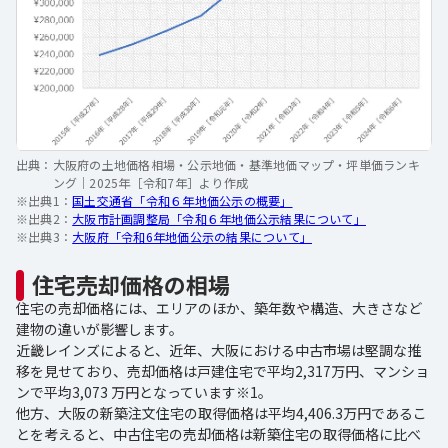
出典：
大阪府の土地価格相場・公示地価・基準地価マップ・坪単価ランキ
ング｜2025年［令和7年］より作成
※出典1：
国土交通省「令和６年地価公示の概要」
※出典2：
大阪市計画調整局「令和６年地価公示結果について」
※出典3：
大阪府「令和6年地価公示の結果について」
住宅売却価格の相場
住宅の売却価格には、エリアのほか、築年数や構造、大きさなど
建物の違いが影響します。
近畿レインズによると、近年、大阪における中古市場は堅調な推
移を見せており、売却価格は戸建住宅で平均2,317万円、マンショ
ンで平均3,073 万円となっています※1。
他方、大阪の新築注文住宅の取得価格は平均4,406.3万円であるこ
とを考えると、中古住宅の売却価格は新築住宅の取得価格に比べ