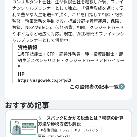
コンサルタント会社、生命保険会社を経験した後、ファイ
ナンシャルプランナーとして独立。「資産形成を通じて便
利で豊かな人生を送って頂く」ことを目指して相談・記事
監修・執筆業務を手掛ける。担当分野は資産運用、保険、
投資、NISAやiDeCo、仮想通貨、相続、クレジットカード
やポイ活など幅広く対応。現在、WEB専門のファイナンシ
ャルプランナーとして活動中。
資格情報
1級FP技能士・CFP・証券外務員一種・投資診断士・節
約生活スペシャリスト・クレジットカードアドバイザー
®
HP
https://nagoweb.co.jp/fp/
この監修者の記事一覧
おすすめ記事
リースバックにかかる税金とは？税額の計算
方法や節税方法も解説
老後資金コラム
リースバック
更新日:2025-07-31