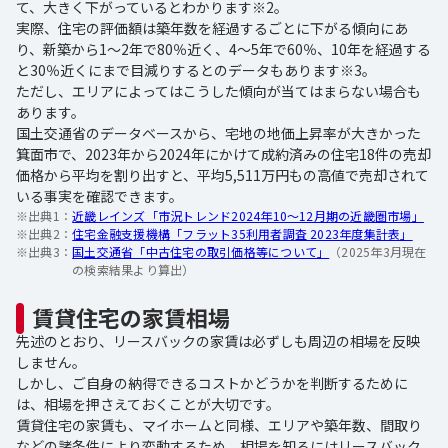
て、大きく下がっているとわかります※2。
実際、住宅の評価額は築年数を経過するごとに下がる傾向にあ
り、新築から1～2年で80％近く、4～5年で60％、10年を経過する
と30％近くにまで目減りするとのデータもあります※3。
ただし、エリアによってはこうした傾向が当てはまらない場合も
あります。
国土交通省のデータベースから、宅地の地価上昇率が大きかった
箕面市で、2023年から2024年にかけて成約済みの住宅18件の売却
価格から平均を割り出すと、平均5,511万円もの高値で売却されて
いる事実を確認できます。
※出典1：
近畿レインズ「市況トレンド2024年10～12月期の近畿圏市場」
※出典2：
住宅金融支援機構「フラット35利用者調査 2023年度集計表」
※出典3：
国土交通省「中古住宅の取引価格等について」
（2025年3月現在
の検索結果より算出）
賃貸住宅の家賃相場
先述のとおり、リースバックの家賃は必ずしも周辺の相場を反映
しません。
しかし、ご自身の納得できるコストかどうかを判断するために
は、相場を押さえておくことが大切です。
賃貸住宅の家賃も、マイホームと同様、エリアや築年数、間取り
などの諸条件により変動するため、相場を知るにはリースバック