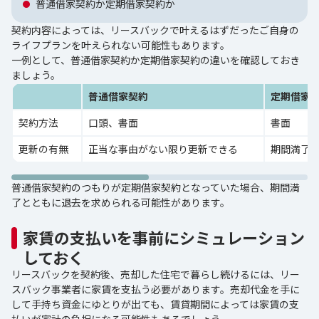
普通借家契約か定期借家契約か
契約内容によっては、リースバックで叶えるはずだったご自身の
ライフプランを叶えられない可能性もあります。
一例として、普通借家契約か定期借家契約の違いを確認しておき
ましょう。
普通借家契約
定期借家
契約方法
口頭、書面
書面
更新の有無
正当な事由がない限り更新できる
期間満了
普通借家契約のつもりが定期借家契約となっていた場合、期間満
了とともに退去を求められる可能性があります。
家賃の支払いを事前にシミュレーション
しておく
リースバックを契約後、売却した住宅で暮らし続けるには、リー
スバック事業者に家賃を支払う必要があります。売却代金を手に
して手持ち資金にゆとりが出ても、賃貸期間によっては家賃の支
払いが家計の負担になる可能性もあるでしょう。