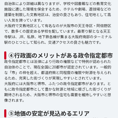
自治体により詳細は異なりますが、学校や図書館などの教育文化
施設に適した環境を保全するため、ホテルや劇場、遊技場などの
建築を制限した文教地区は、治安の良さもあり、住宅地として高
い人気を誇っています。
大阪府で文教地区として有名なのが大阪市の天王寺区・阿倍野区
で、数多くの歴史ある学校を配しています。最寄り駅となる天王
寺駅は、JR、私鉄、地下鉄各線が集まる大阪府南部のターミナル
駅のひとつとして知られ、交通アクセスの良さも魅力です。
④行政面のメリットがある政令指定都市
政令指定都市とは法律により行政の権限などで特例が認められた
自治体のことで、現在全国に20都市が認定されています。一般的
な「市」の枠を超え、都道府県と同程度の権限や財源を与えられ
るため、充実した街づくりが実現しやすいとされています。
大阪府には大阪市と堺市、ふたつの政令指定都市があります。と
もに政令指定都市として豊かな財源と地域に根ざした街づくりが
期待されるため、大阪市と堺市の住宅も需要を維持しやすいと想
像されます。
⑤地価の安定が見込めるエリア