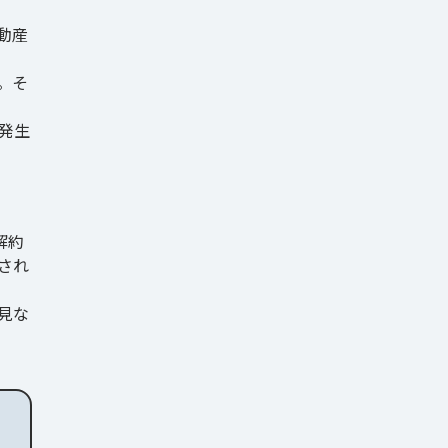
動産
。そ
発生
解約
され
見な