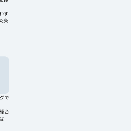
わす
た条
グで
総合
ば