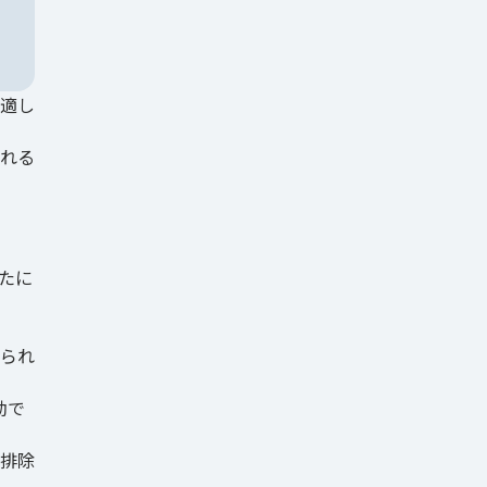
適し
される
たに
られ
効で
排除