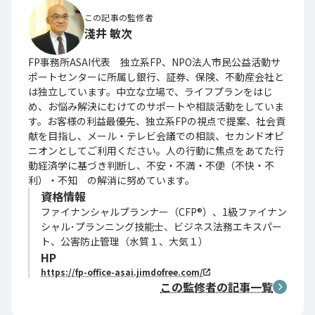
この記事の監修者
淺井 敏次
FP事務所ASAI代表 独立系FP、NPO法人市民公益活動サ
ポートセンターに所属し銀行、証券、保険、不動産会社と
は独立しています。中立な立場で、ライフプランをはじ
め、お悩み解決にむけてのサポートや相談活動をしていま
す。お客様の利益最優先、独立系FPの視点で提案、社会貢
献を目指し、メール・テレビ会議での相談、セカンドオピ
ニオンとしてご利用ください。人の行動に焦点をあてた行
動経済学に基づき判断し、不安・不満・不便（不快・不
利）・不知 の解消に努めています。
資格情報
ファイナンシャルプランナー（CFP®）、1級ファイナン
シャル･プランニング技能士、ビジネス法務エキスパー
ト、公害防止管理（水質１、大気１）
HP
https://fp-office-asai.jimdofree.com/
この監修者の記事一覧