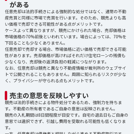
がある
任意売却は法的手続きによる強制的な処分ではなく、通常の不動
産売買と同様に市場で売買を行います。そのため、競売よりも高
い価格で売却できる可能性がある点がメリットです。
ケースよって異なりますが、競売にかけられた場合、売却価格は
市場価格の70%前後といわれています。場合によっては、70%を
下回ることも少なくありません。
任意売却で売却する場合、市場価格に近い価格で売却できる可能
性があります。売却価格が高ければそれだけ住宅ローンの残債も
少なくなり、売却後の返済負担の軽減につながります。
なお、任意売却は競売と異なり不動産情報が裁判所のウェブサイ
トで公開されることもありません。周囲に知られるリスクが少な
く、プライバシーが守られる点もメリットです。
売主の意思を反映しやすい
競売は法的手続きによる物件処分であるため、強制力を持ちま
す。不動産の所有者であるご自身の意思は反映されません。
競売の入札期間は8日間程度が目安です。自宅の退去日もご自身の
意思では選択できず、引越し費用を受取れる可能性も低くなりま
す。
一方、任意売却は債権者と相談しながら進める不動産取引です。