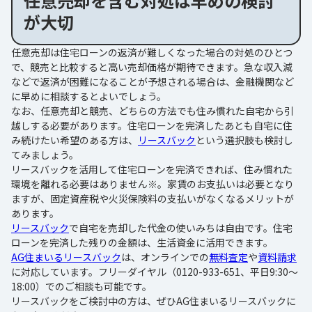
任意売却を含む対処は早めの検討
が大切
任意売却は住宅ローンの返済が難しくなった場合の対処のひとつ
で、競売と比較すると高い売却価格が期待できます。急な収入減
などで返済が困難になることが予想される場合は、金融機関など
に早めに相談するとよいでしょう。
なお、任意売却と競売、どちらの方法でも住み慣れた自宅から引
越しする必要があります。住宅ローンを完済したあとも自宅に住
み続けたい希望のある方は、
リースバック
という選択肢も検討し
てみましょう。
リースバックを活用して住宅ローンを完済できれば、住み慣れた
環境を離れる必要はありません※。家賃のお支払いは必要となり
ますが、固定資産税や火災保険料の支払いがなくなるメリットが
あります。
リースバック
で自宅を売却した代金の使いみちは自由です。住宅
ローンを完済した残りの金額は、生活資金に活用できます。
AG住まいるリースバック
は、オンラインでの
無料査定
や
資料請求
に対応しています。フリーダイヤル（0120-933-651、平日9:30～
18:00）でのご相談も可能です。
リースバックをご検討中の方は、ぜひAG住まいるリースバックに