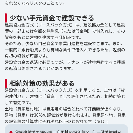
られなくなるリスクのことです。
少ない手元資金で建設できる
建設協力金方式（リースバック方式）は、建設協力金として建設
費の一部または全額を無利息（または低金利）で借入れし、その
資金をもとに建物を建設する仕組みです。
そのため、少ない自己資金で事業用建物を建設できます。また、
一般的に銀行融資よりも有利な条件で借入れできるため、返済の
負担の軽減が可能です。
建設協力金の返済は必要ですが、テナントが途中解約すると残額
の返済は免除されることがあります。
相続対策の効果がある
建設協力金方式（リースバック方式）を利用すると、土地は「貸
家建付地」、建物は「貸家」として評価されるため、相続対策と
して有効です。
土地（貸家建付地）は自用地の場合と比べて評価額が低くなり、
建物（貸家）は30%の評価減が受けられます。貸家建付地、貸家
の評価額の計算式はそれぞれ以下のとおりです（※1）。
貸家建付地の評価額＝自用地の評価額×（1－借地権割合