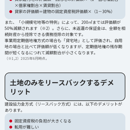
×借家権割合×賃貸割合）
貸家の評価額＝建物の固定資産税評価額×（1－30%）
また、「小規模宅地等の特例」によって、200㎡までは評価額が
50%減額されます（※2）。さらに、未返還の保証金は、全額を相
続財産から控除できる債務控除の対象です。
事業用定期借地権方式の場合も「貸宅地」として評価され、自用
地の場合と比べて評価額が低くなりますが、定期借地権の残存期
間が短くなるにつれて減額割合が小さくなります。
（※1,2）
2025年6月時点。
土地のみをリースバックするデメ
リット
建設協力金方式（リースバック方式）には、以下のデメリットが
あります。
固定資産税の負担が大きくなる
転用が難しい