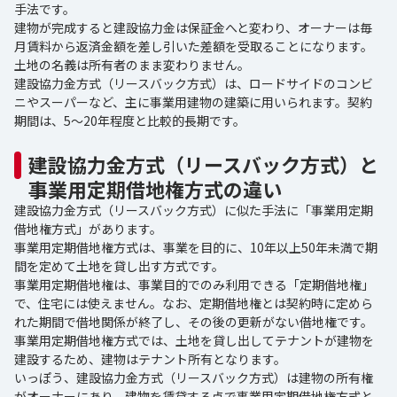
手法です。
建物が完成すると建設協力金は保証金へと変わり、オーナーは毎
月賃料から返済金額を差し引いた差額を受取ることになります。
土地の名義は所有者のまま変わりません。
建設協力金方式（リースバック方式）は、ロードサイドのコンビ
ニやスーパーなど、主に事業用建物の建築に用いられます。契約
期間は、5～20年程度と比較的長期です。
建設協力金方式（リースバック方式）と
事業用定期借地権方式の違い
建設協力金方式（リースバック方式）に似た手法に「事業用定期
借地権方式」があります。
事業用定期借地権方式は、事業を目的に、10年以上50年未満で期
間を定めて土地を貸し出す方式です。
事業用定期借地権は、事業目的でのみ利用できる「定期借地権」
で、住宅には使えません。なお、定期借地権とは契約時に定めら
れた期間で借地関係が終了し、その後の更新がない借地権です。
事業用定期借地権方式では、土地を貸し出してテナントが建物を
建設するため、建物はテナント所有となります。
いっぽう、建設協力金方式（リースバック方式）は建物の所有権
がオーナーにあり、建物を賃貸する点で事業用定期借地権方式と