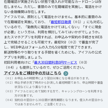
在籍確認が実施されない状態で借入れが可能なカードローンは存
在しません。ただし、書類のみで在籍確認を実施し、電話をかけ
ない金融機関は存在します。
アイフルでは、原則として電話をかけません。基本的に書類のみ
で在籍確認を実施しており、「
最短即日融資
（※1）」にも対応し
ているので、「勤務先に電話をかけてほしくない」「すぐに現金
が必要」という方は、利用を検討してみてはいかがでしょうか。
またスマホアプリを利用すれば、お申込みや契約の手続きをWEB
上で完結させることも可能です。最短9分（※2）で審査が完了
し、WEB申込はフォームの入力も5分程度で完了できます。
郵送物等のやり取りをする手間を省くためにも、アイフルの公式
アプリを利用しましょう。
初回利用者向けに「
最大30日間利息0円サービス
（※3）
（※4）」も提供しているので、ぜひご活用ください。
アイフルをご検討中の方はこちら
（※1）
お申込みの時間帯により翌日以降になる場合があります。
（※2）
申込手続き完了時点から計測した最短時間であり、申込時間や審査
状況などにより異なります。
（※3）
アイフルとはじめて契約する方で、キャッシングローンを利用する
方が対象です。
（※4）
契約日の翌日から30日間が適用期間となります。借入れの翌日から
ではありませんので、ご注意ください。