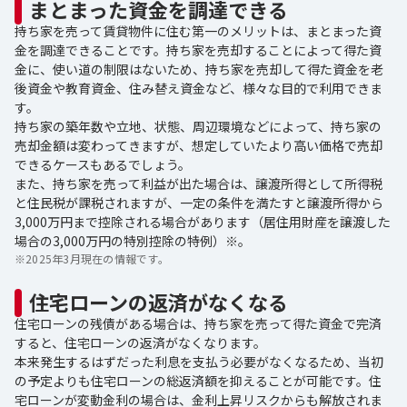
まとまった資金を調達できる
持ち家を売って賃貸物件に住む第一のメリットは、まとまった資
金を調達できることです。持ち家を売却することによって得た資
金に、使い道の制限はないため、持ち家を売却して得た資金を老
後資金や教育資金、住み替え資金など、様々な目的で利用できま
す。
持ち家の築年数や立地、状態、周辺環境などによって、持ち家の
売却金額は変わってきますが、想定していたより高い価格で売却
できるケースもあるでしょう。
また、持ち家を売って利益が出た場合は、譲渡所得として所得税
と住民税が課税されますが、一定の条件を満たすと譲渡所得から
3,000万円まで控除される場合があります（居住用財産を譲渡した
場合の3,000万円の特別控除の特例）※。
※
2025年3月現在の情報です。
住宅ローンの返済がなくなる
住宅ローンの残債がある場合は、持ち家を売って得た資金で完済
すると、住宅ローンの返済がなくなります。
本来発生するはずだった利息を支払う必要がなくなるため、当初
の予定よりも住宅ローンの総返済額を抑えることが可能です。住
宅ローンが変動金利の場合は、金利上昇リスクからも解放されま