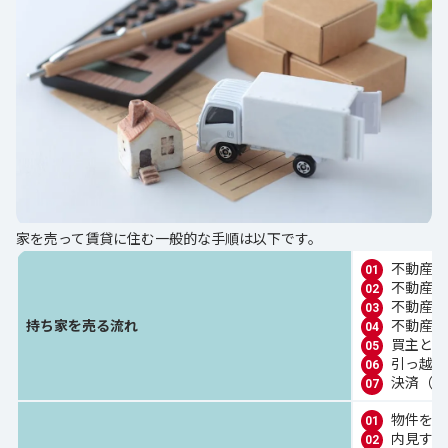
家を売って賃貸に住む一般的な手順は以下です。
不動産会
不動産会
不動産会
持ち家を売る流れ
不動産会
買主と不
引っ越し
決済（残
物件を探
内見する