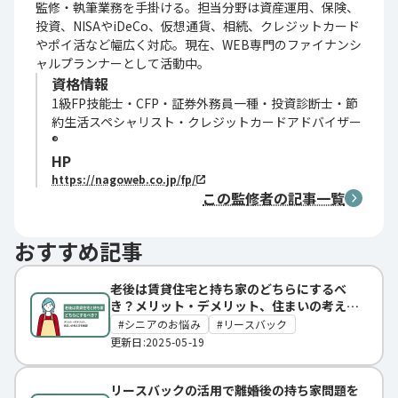
監修・執筆業務を手掛ける。担当分野は資産運用、保険、
投資、NISAやiDeCo、仮想通貨、相続、クレジットカード
やポイ活など幅広く対応。現在、WEB専門のファイナンシ
ャルプランナーとして活動中。
資格情報
1級FP技能士・CFP・証券外務員一種・投資診断士・節
約生活スペシャリスト・クレジットカードアドバイザー
®
HP
https://nagoweb.co.jp/fp/
この監修者の記事一覧
おすすめ記事
老後は賃貸住宅と持ち家のどちらにするべ
き？メリット・デメリット、住まいの考え方
を解説
シニアのお悩み
リースバック
更新日:2025-05-19
リースバックの活用で離婚後の持ち家問題を