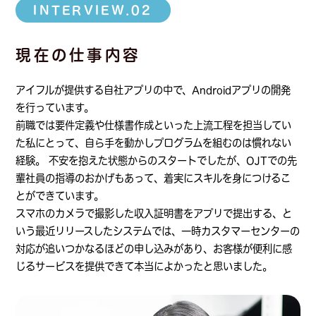
INTERVIEW.02
キャリア採用トップ
現在の仕事内容
アイフルが提供する自社アプリの中で、Androidアプリの開発
わたしたちについて
を行っています。
前職では要件定義や仕様書作成といった上流工程を担当してい
わたしたちの強み
た私にとって、自ら手を動かしプログラムを組むのは慣れない
経験。 不安を抱えた状態からのスタートでしたが、OJTでの先
VISION/MISSION/VALUE
輩社員の指導のおかげもあって、着実にスキルを身につけるこ
とができています。
IT金融グループについて
スマホのカメラで撮影した収入証明書をアプリで提出する、と
いう最近リリースしたシステムでは、一時カスタマーセンターの
グループ会社一覧
対応が追いつかなるほどの申し込みがあり、お客様が便利に感
じるサービスを提供できて本当によかったと思いました。
はたらく人々