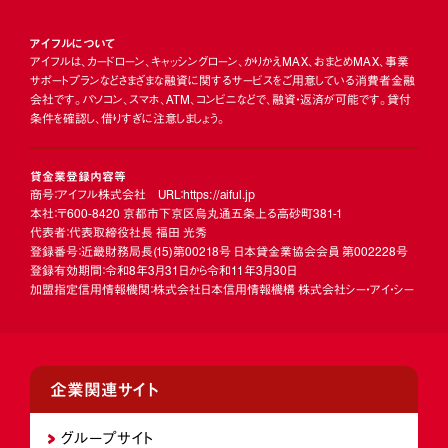
アイフルについて
アイフルは、カードローン、キャッシングローン、かりかえMAX、おまとめMAX、事業
サポートプランなどさまざまな融資に関するサービスをご用意している消費者金融
会社です。パソコン、スマホ、ATM、コンビニなどで、融資・返済が可能です。貸付
条件を確認し、借りすぎに注意しましょう。
貸金業登録内容等
商号：アイフル株式会社 URL：https://aiful.jp
本社：〒600-8420 京都市下京区烏丸通五条上る高砂町381-1
代表者：代表取締役社長 福田 光秀
登録番号：近畿財務局長
(15)
第00218号 日本貸金業協会会員 第002228号
登録有効期間：令和8年3月31日から令和11年3月30日
加盟指定信用情報機関：株式会社日本信用情報機構 株式会社シー・アイ・シー
企業関連サイト
グループサイト