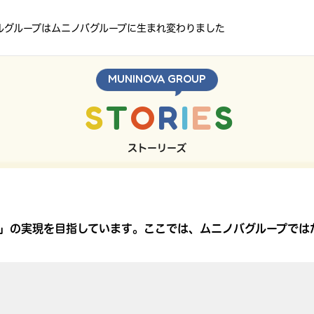
ルグループはムニノバグループに生まれ変わりました
MUNINOVA GROUP
S
T
O
R
I
E
S
ストーリーズ
色が輝く社会に」の実現を目指しています。ここでは、ムニノバグルー