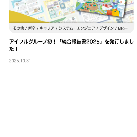
その他 / 新卒 / キャリア / システム・エンジニア / デザイン / BtoC営業 / BtoB営業 / 保証事業 / 海外事業 / その他グループ会社・部署 / 若手活躍 / 女性活躍 / 多国籍 / DX推進 / 総合職 / 専門職 / 海外展開 / M&A / 関東 / 関西
アイフルグループ初！「統合報告書2025」を発行しまし
た！
2025.10.31