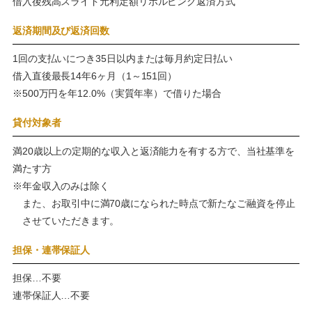
借入後残高スライド元利定額リボルビング返済方式
返済期間及び返済回数
1回の支払いにつき35日以内または毎月約定日払い
借入直後最長14年6ヶ月（1～151回）
※500万円を年12.0%（実質年率）で借りた場合
貸付対象者
満20歳以上の定期的な収入と返済能力を有する方で、当社基準を
満たす方
※年金収入のみは除く
また、お取引中に満70歳になられた時点で新たなご融資を停止
させていただきます。
担保・連帯保証人
担保…不要
連帯保証人…不要