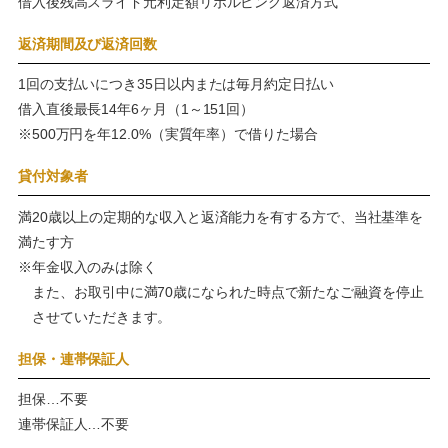
借入後残高スライド元利定額リボルビング返済方式
返済期間及び返済回数
1回の支払いにつき35日以内または毎月約定日払い
借入直後最長14年6ヶ月（1～151回）
※500万円を年12.0%（実質年率）で借りた場合
貸付対象者
満20歳以上の定期的な収入と返済能力を有する方で、当社基準を
満たす方
※年金収入のみは除く
また、お取引中に満70歳になられた時点で新たなご融資を停止
させていただきます。
担保・連帯保証人
担保…不要
連帯保証人…不要