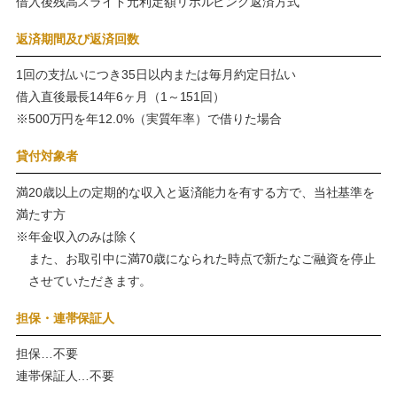
借入後残高スライド元利定額リボルビング返済方式
返済期間及び返済回数
1回の支払いにつき35日以内または毎月約定日払い
借入直後最長14年6ヶ月（1～151回）
※500万円を年12.0%（実質年率）で借りた場合
貸付対象者
満20歳以上の定期的な収入と返済能力を有する方で、当社基準を
満たす方
※年金収入のみは除く
また、お取引中に満70歳になられた時点で新たなご融資を停止
させていただきます。
担保・連帯保証人
担保…不要
連帯保証人…不要